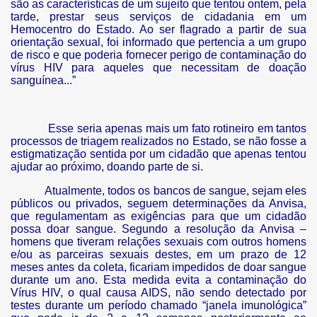
são as características de um sujeito que tentou ontem, pela
tarde, prestar seus serviços de cidadania em um
Hemocentro do Estado. Ao ser flagrado a partir de sua
orientação sexual, foi informado que pertencia a um grupo
de risco e que poderia fornecer perigo de contaminação do
vírus HIV para aqueles que necessitam de doação
sanguínea...”
orientações
Esse seria apenas mais um fato rotineiro em tantos
processos de triagem realizados no Estado, se não fosse a
estigmatização sentida por um cidadão que apenas tentou
ajudar ao próximo, doando parte de si.
mossexuais
Atualmente, todos os bancos de sangue, sejam eles
públicos ou privados, seguem determinações da Anvisa,
"
que regulamentam as exigências para que um cidadão
possa doar sangue. Segundo a resolução da Anvisa –
interessante)
homens que tiveram relações sexuais com outros homens
e/ou as parceiras sexuais destes, em um prazo de 12
meses antes da coleta, ficariam impedidos de doar sangue
durante um ano. Esta medida evita a contaminação do
Vírus HIV, o qual causa AIDS, não sendo detectado por
testes durante um período chamado “janela imunológica”