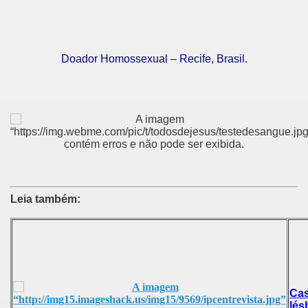
Doador Homossexual – Recife, Brasil.
Leia também:
Cas
lés